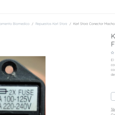
Recursos
Servicio de Asistencia
Contáctenos
Trabajos
tamento Biomedico
Repuestos Karl Storz
Karl Storz Conector Macho
K
F
El
co
co
de
Té
Gr