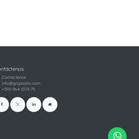
ntáctenos
Contáctenos
info@grupoatix.com
+593-964-1073-75