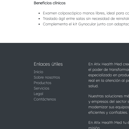
Beneficios clínicos
Examen colposcópico manos libres, ideal para co
Traslado ágil entre salas sin necesidad de reinstal
Complementa el kit Gynocular junto con adaptad
Enlaces útiles
En Atix Health Med cre
el poder de transforma
Inicio
especializado en produ
Sobre nosotros
real en la atención al p
Productos
salud.
Servicios
Legal
Nuestras soluciones méd
Contáctenos
y empresas del sector 
modernizar sus equipos
eficientes y confiables.
En Atix Health Med tu é
misión..