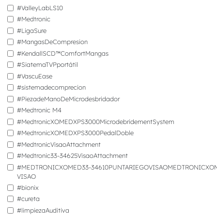
#ValleyLabLS10
#Medtronic
#LigaSure
#MangasDeCompresion
#KendallSCD™ComfortMangas
#SiatemaTVPportátil
#VascuEase
#sistemadecomprecion
#PiezadeManoDeMicrodesbridador
#Medtronic M4
#MedtronicXOMEDXPS3000MicrodebridementSystem
#MedtronicXOMEDXPS3000PedalDoble
#MedtronicVisaoAttachment
#Medtronic33-34625VisaoAttachment
#MEDTRONICXOMED33-34610PUNTARIEGOVISAOMEDTRONICXOM
VISAO
#bionix
#cureta
#limpiezaAuditiva