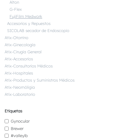
Alton
G-Flex
FujiFilm Medwork
Accesorios y Repuestos
SICOLAB secador de Endoscopio
Atix-Otorrino
Atix-Ginecología
Atix-Cirugía General
Atix-Accesorios
Atix-Consultorios Médicos
Atix-Hospitales
Atix-Productos y Suministros Médicos
Atix-Neomóligia
Atix-Laboratorio
Etiquetas
Gynocular
Brewer
#valleylb