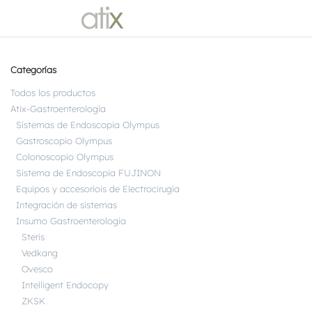
Ir al contenido
Grupo Atix
Productos
Bionix
Categorías
Todos los productos
Atix-Gastroenterología
Sistemas de Endoscopia Olympus
Gastroscopio Olympus
Colonoscopio Olympus
Sistema de Endoscopia FUJINON
Equipos y accesoriois de Electrocirugía
Integración de sistemas
Insumo Gastroenterología
Steris
Vedkang
Ovesco
Intelligent Endocopy
ZKSK