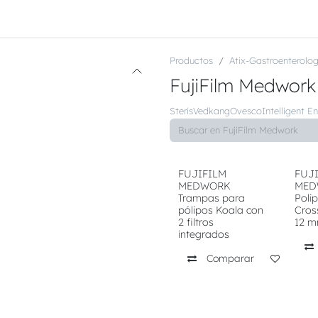
Recursos
Servicio de Asistencia
Contáctenos
Trabajos
Productos
Atix-Gastroenterolog
FujiFilm Medwork
Steris
Vedkang
Ovesco
Intelligent 
FUJIFILM
FUJ
MEDWORK
MED
Trampas para
Poli
pólipos Koala con
Cros
2 filtros
12 
integrados
Comparar
Añadir