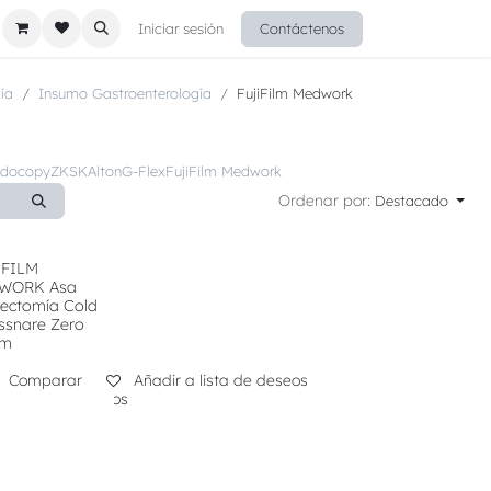
Iniciar sesión
Contáctenos
ía
Insumo Gastroenterología
FujiFilm Medwork
Endocopy
ZKSK
Alton
G-Flex
FujiFilm Medwork
Ordenar por:
Destacado
IFILM
WORK Asa
pectomía Cold
ssnare Zero
mm
Comparar
Añadir a lista de deseos
 a lista de deseos