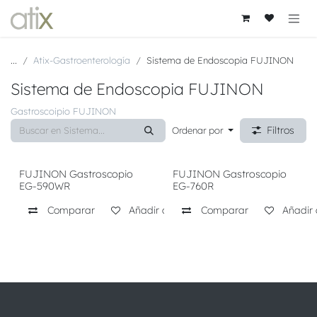
Ir al contenido
...
Atix-Gastroenterología
Sistema de Endoscopia FUJINON
Sistema de Endoscopia FUJINON
Gastroscoipio FUJINON
Filtros
Ordenar por
FUJINON Gastroscopio
FUJINON Gastroscopio
EG-590WR
EG-760R
Comparar
Añadir a lista de deseos
Comparar
Añadir 